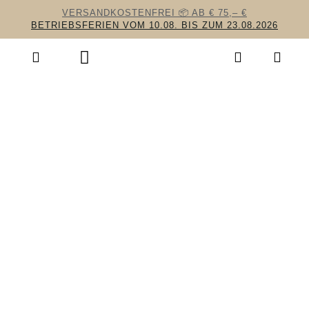
VERSANDKOSTENFREI 📦 AB € 75,– €
BETRIEBSFERIEN VOM 10.08. BIS ZUM 23.08.2026