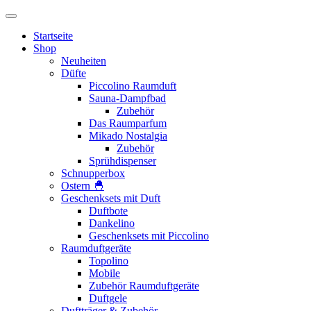
Startseite
Shop
Neuheiten
Düfte
Piccolino Raumduft
Sauna-Dampfbad
Zubehör
Das Raumparfum
Mikado Nostalgia
Zubehör
Sprühdispenser
Schnupperbox
Ostern 🐣
Geschenksets mit Duft
Duftbote
Dankelino
Geschenksets mit Piccolino
Raumduftgeräte
Topolino
Mobile
Zubehör Raumduftgeräte
Duftgele
Duftträger & Zubehör