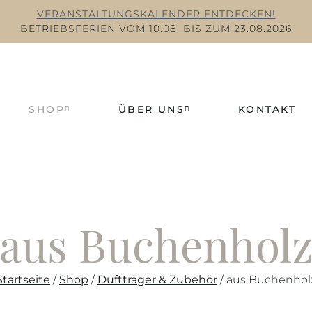
VERANSTALTUNGSKALENDER ENTDECKEN!
BETRIEBSFERIEN VOM 10.08. BIS ZUM 23.08.2026
SHOP
ÜBER UNS
KONTAKT
aus Buchenhol
Startseite
/
Shop
/
Duftträger & Zubehör
/ aus Buchenhol