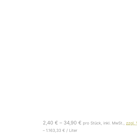
2,40
€
–
34,90
€
pro Stück, inkl. MwSt.,
zzgl.
–
1.163,33
€
/
Liter