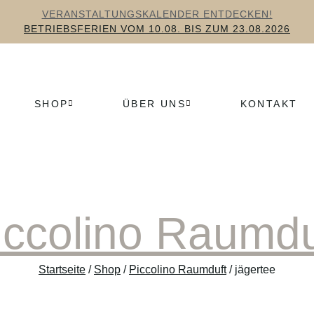
VERANSTALTUNGSKALENDER ENTDECKEN!
BETRIEBSFERIEN VOM 10.08. BIS ZUM 23.08.2026
SHOP
ÜBER UNS
KONTAKT
iccolino Raumdu
Startseite
/
Shop
/
Piccolino Raumduft
/ jägertee