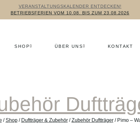
VERANSTALTUNGSKALENDER ENTDECKEN!
BETRIEBSFERIEN VOM 10.08. BIS ZUM 23.08.2026
SHOP
ÜBER UNS
KONTAKT
ubehör Duftträg
e
/
Shop
/
Duftträger & Zubehör
/
Zubehör Duftträger
/ Pimo – Wa