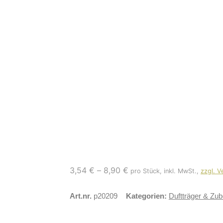
3,54
€
–
8,90
€
pro Stück, inkl. MwSt.,
zzgl. 
Art.nr.
p20209
Kategorien:
Duftträger & Zub