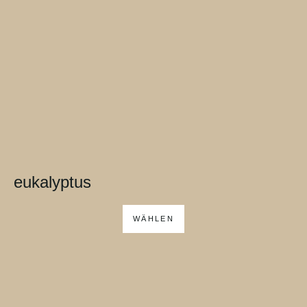
eukalyptus
WÄHLEN