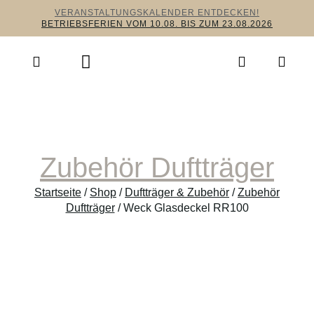
VERANSTALTUNGSKALENDER ENTDECKEN!
BETRIEBSFERIEN VOM 10.08. BIS ZUM 23.08.2026
Zubehör Duftträger
Startseite
/
Shop
/
Duftträger & Zubehör
/
Zubehör
Duftträger
/ Weck Glasdeckel RR100