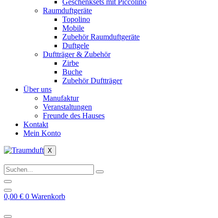
Geschenksets mit Piccolino
Raumduftgeräte
Topolino
Mobile
Zubehör Raumduftgeräte
Duftgele
Duftträger & Zubehör
Zirbe
Buche
Zubehör Duftträger
Über uns
Manufaktur
Veranstaltungen
Freunde des Hauses
Kontakt
Mein Konto
X
0,00
€
0
Warenkorb