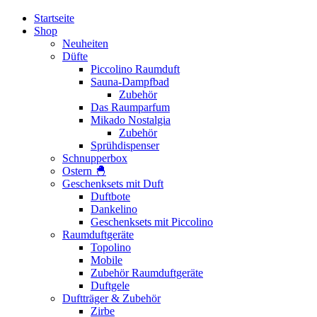
Startseite
Shop
Neuheiten
Düfte
Piccolino Raumduft
Sauna-Dampfbad
Zubehör
Das Raumparfum
Mikado Nostalgia
Zubehör
Sprühdispenser
Schnupperbox
Ostern 🐣
Geschenksets mit Duft
Duftbote
Dankelino
Geschenksets mit Piccolino
Raumduftgeräte
Topolino
Mobile
Zubehör Raumduftgeräte
Duftgele
Duftträger & Zubehör
Zirbe