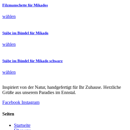
gewählt
mehrere
Filzmanschette für Mikados
werden
Varianten
auf.
Dieses
wählen
Die
Produkt
Optionen
weist
können
mehrere
Stäbe im Bündel für Mikado
auf
Varianten
der
auf.
Dieses
wählen
Produktseite
Die
Produkt
gewählt
Optionen
weist
werden
können
mehrere
Stäbe im Bündel für Mikado schwarz
auf
Varianten
der
auf.
Dieses
wählen
Produktseite
Die
Produkt
gewählt
Optionen
weist
werden
können
Inspiriert von der Natur, handgefertigt für Ihr Zuhause. Herzliche
mehrere
auf
Grüße aus unserem Paradies im Ennstal.
Varianten
der
auf.
Produktseite
Facebook
Instagram
Die
gewählt
Optionen
werden
können
Seiten
auf
der
Startseite
Produktseite