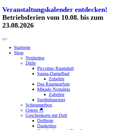
Zum
Veranstaltungskalender entdecken!
Inhalt
Betriebsferien vom 10.08. bis zum
springen
23.08.2026
Startseite
Shop
Neuheiten
Düfte
Piccolino Raumduft
Sauna-Dampfbad
Zubehör
Das Raumparfum
Mikado Nostalgia
Zubehör
Sprühdispenser
Schnupperbox
Ostern 🐣
Geschenksets mit Duft
Duftbote
Dankelino