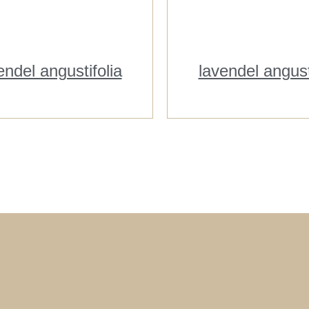
endel angustifolia
lavendel angust