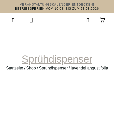
VERANSTALTUNGSKALENDER ENTDECKEN!
BETRIEBSFERIEN VOM 10.08. BIS ZUM 23.08.2026
Sprühdispenser
Startseite
/
Shop
/
Sprühdispenser
/ lavendel angustifolia