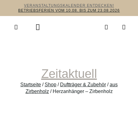
VERANSTALTUNGSKALENDER ENTDECKEN!
BETRIEBSFERIEN VOM 10.08. BIS ZUM 23.08.2026
Zeitaktuell
Startseite
/
Shop
/
Duftträger & Zubehör
/
aus
Zirbenholz
/ Herzanhänger – Zirbenholz