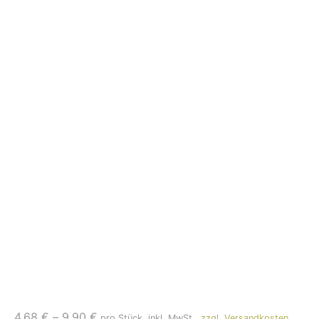
4,68
€
–
9,90
€
pro Stück, inkl. MwSt.,
zzgl. Versandkosten